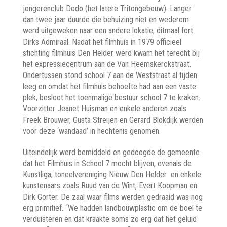
jongerenclub Dodo (het latere Tritongebouw). Langer
dan twee jaar duurde die behuizing niet en wederom
werd uitgeweken naar een andere lokatie, ditmaal fort
Dirks Admiraal. Nadat het filmhuis in 1979 officieel
stichting filmhuis Den Helder werd kwam het terecht bij
het expressiecentrum aan de Van Heemskerckstraat.
Ondertussen stond school 7 aan de Weststraat al tijden
leeg en omdat het filmhuis behoefte had aan een vaste
plek, besloot het toenmalige bestuur school 7 te kraken.
Voorzitter Jeanet Huisman en enkele anderen zoals
Freek Brouwer, Gusta Streijen en Gerard Blokdijk werden
voor deze ‘wandaad’ in hechtenis genomen.
Uiteindelijk werd bemiddeld en gedoogde de gemeente
dat het Filmhuis in School 7 mocht blijven, evenals de
Kunstliga, toneelvereniging Nieuw Den Helder en enkele
kunstenaars zoals Ruud van de Wint, Evert Koopman en
Dirk Gorter. De zaal waar films werden gedraaid was nog
erg primitief. “We hadden landbouwplastic om de boel te
verduisteren en dat kraakte soms zo erg dat het geluid