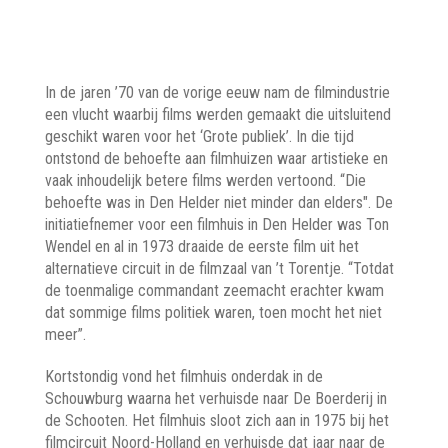
In de jaren ’70 van de vorige eeuw nam de filmindustrie
een vlucht waarbij films werden gemaakt die uitsluitend
geschikt waren voor het ‘Grote publiek’. In die tijd
ontstond de behoefte aan filmhuizen waar artistieke en
vaak inhoudelijk betere films werden vertoond. “Die
behoefte was in Den Helder niet minder dan elders". De
initiatiefnemer voor een filmhuis in Den Helder was Ton
Wendel en al in 1973 draaide de eerste film uit het
alternatieve circuit in de filmzaal van ’t Torentje. “Totdat
de toenmalige commandant zeemacht erachter kwam
dat sommige films politiek waren, toen mocht het niet
meer”.
Kortstondig vond het filmhuis onderdak in de
Schouwburg waarna het verhuisde naar De Boerderij in
de Schooten. Het filmhuis sloot zich aan in 1975 bij het
filmcircuit Noord-Holland en verhuisde dat jaar naar de