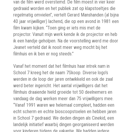
van de film werd overstemd. De film moest in vier keer
gedraaid worden en het publiek zat op klapstoeltjes die
regelmatig omvielen”, vertelt Gerard Manshanden (al bijna
40 jaar vrijwilliger) lachend, die op een avond in 1981 een
film kwam kijken. “Toen ging er iets mis met de
projector. Vanuit mijn werk kende ik de projector en heb
ik een handje geholpen. Na de voorstelling werd me door
Jeanet verteld dat ik nooit meer weg mocht bij het
filmhuis en ik ben er nog steeds.”
Vanaf het moment dat het filmhuis haar intrek nam in
School 7 kreeg het de naam 7Skoop. Diverse logo’s
werden in de loop der jaren ontwikkeld en ook de zaal
werd beter ingericht. Het aantal vrijwilligers dat het
filmhuis draaiende hield groeide tot 50 deelnemers en
vandaag de dag werken meer dan 75 vrijwilligers mee.
“Vanaf 1991 waren we helemaal compleet, hadden een
echt scherm en echte bioscoopstoelen en hebben jaren
in School 7 gedraaid. We deden dingen als Cinekid, een
landelijk initiatief waarbij dingen georganiseerd werden
voor kinderen tijdens de vakantie. We hadden iedere