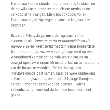
Francesca komen steeds meer onder druk te staan, en
de ontwikkelaars proberen met slinkse tactieken de
verkoop af te dwingen. Efisio houdt koppig vol en
Francesca begint zijn tegendraadsheid langzaam te
begrijpen.
Riccardo Milani, de gelauwerde regisseur achter
successen als
Come un gatto in tangenziale
en
Un
mondo a parte
, keert terug met zijn gepassioneerdste
film tot nu toe.
La vita va così
is geïnspireerd op een
waargebeurd verhaal dat de hele wereld haalde en
bewijst opnieuw waarom Milani de onbetwiste meester is
van de Italiaanse volksfilm. De film brengt een
indrukwekkende cast samen, maar de ware ontdekking
is Giuseppe Ignazio Loi, een echte 84-jarige Sardijnse
herder – voor het eerst voor de camera – wiens
authenticiteit en wijsheid de film een bijzondere ziel
geven.