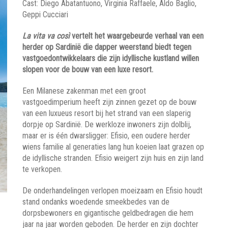
Cast: Diego Abatantuono, Virginia Raffaele, Aldo Baglio,
Geppi Cucciari
La vita va così
vertelt het waargebeurde verhaal van een
herder op Sardinië die dapper weerstand biedt tegen
vastgoedontwikkelaars die zijn idyllische kustland willen
slopen voor de bouw van een luxe resort.
Een Milanese zakenman met een groot
vastgoedimperium heeft zijn zinnen gezet op de bouw
van een luxueus resort bij het strand van een slaperig
dorpje op Sardinië. De werkloze inwoners zijn dolblij,
maar er is één dwarsligger: Efisio, een oudere herder
wiens familie al generaties lang hun koeien laat grazen op
de idyllische stranden. Efisio weigert zijn huis en zijn land
te verkopen.
De onderhandelingen verlopen moeizaam en Efisio houdt
stand ondanks woedende smeekbedes van de
dorpsbewoners en gigantische geldbedragen die hem
jaar na jaar worden geboden. De herder en zijn dochter