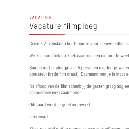
VACATURE
Vacature filmploeg
Cinema Zevenskoop heeft ruimte voor nieuwe enthousias
We zijn specifiek op zoek naar mensen die om de week v
Samen met je ploegje van 5 personen overleg je wie er
operateur is (de film draait). Daarnaast ben je in staa
Na afloop van de film schenk jij de gasten graag nog ee
schoonmaakwerkzaamheden.
Uiteraard word je goed ingewerkt.
Interesse?
Stuur een mail met je gegevens naar intake@cinemaze