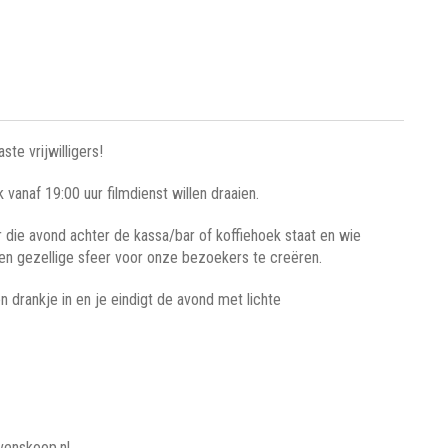
te vrijwilligers!
anaf 19:00 uur filmdienst willen draaien.
 die avond achter de kassa/bar of koffiehoek staat en wie
t een gezellige sfeer voor onze bezoekers te creëren.
n drankje in en je eindigt de avond met lichte
venskoop.nl